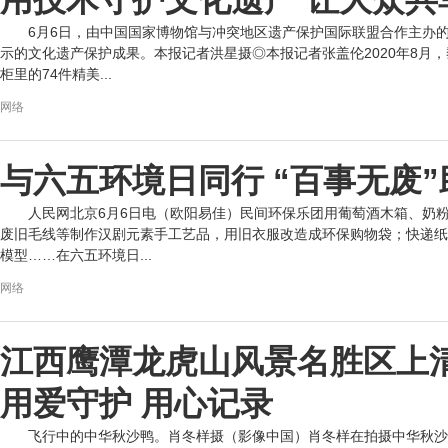
用技术守护文化遗产 让大众共
6月6日，由中国国家博物馆与冲突地区遗产保护国际联盟合作主办的
示的文化遗产保护成果。本报记者洪星摄◎本报记者张盖伦2020年8月
柜里的74件精美...
网络
与六五环境日同行 “百事无废
人民网北京6月6日电（欧阳易佳）民间环保乐团用葡萄酒木箱、奶粉
废旧毛线等制作汉剧元素手工艺品，用旧衣服改造成环保购物袋；快递纸
模型……在六五环境日...
网络
江西鹰潭龙虎山风景名胜区上
用爱守护 用心记录
飞行中的中华秋沙鸭。肖冬样摄（影像中国）肖冬样在拍摄中华秋沙