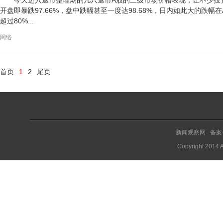
今天进入退市整理期的几只退市A股的二级市场价格表现，让不少投
开盘即暴跌97.66%，盘中跌幅甚至一度达98.68%，日内如此大的跌
超过80%...
网络
首页
1
2
尾页
新闻观察网 备案
Copyright 2014 