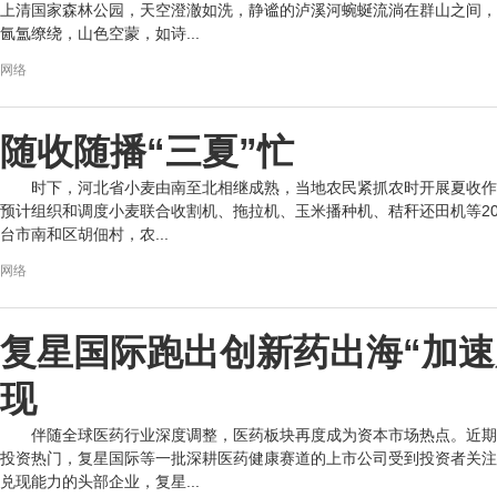
上清国家森林公园，天空澄澈如洗，静谧的泸溪河蜿蜒流淌在群山之间，
氤氲缭绕，山色空蒙，如诗...
网络
随收随播“三夏”忙
时下，河北省小麦由南至北相继成熟，当地农民紧抓农时开展夏收作
预计组织和调度小麦联合收割机、拖拉机、玉米播种机、秸秆还田机等20
台市南和区胡佃村，农...
网络
复星国际跑出创新药出海“加速
现
伴随全球医药行业深度调整，医药板块再度成为资本市场热点。近期
投资热门，复星国际等一批深耕医药健康赛道的上市公司受到投资者关注
兑现能力的头部企业，复星...